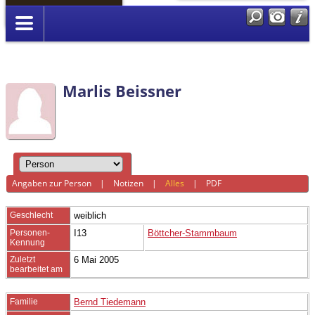
Anmelden
Marlis Beissner
Angaben zur Person
|
Notizen
|
Alles
|
PDF
Geschlecht
weiblich
Personen-
I13
Böttcher-Stammbaum
Kennung
Zuletzt
6 Mai 2005
bearbeitet am
Familie
Bernd Tiedemann