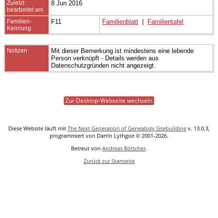
Zuletzt
8 Jun 2016
bearbeitet am
Familien-
F11
Familienblatt
|
Familientafel
Kennung
Notizen
Mit dieser Bemerkung ist mindestens eine lebende
Person verknüpft - Details werden aus
Datenschutzgründen nicht angezeigt.
Zur Desktop-Webseite wechseln
Diese Website läuft mit
The Next Generation of Genealogy Sitebuilding
v. 13.0.3,
programmiert von Darrin Lythgoe © 2001-2026.
Betreut von
Andreas Böttcher
.
Zurück zur Startseite