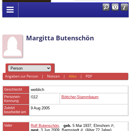
Anmelden
Margitta Butenschön
Angaben zur Person
|
Notizen
|
Alles
|
PDF
Geschlecht
weiblich
Personen-
I112
Böttcher-Stammbaum
Kennung
Zuletzt
9 Aug 2005
bearbeitet am
Vater
Rolf Butenschön
,
geb.
5 Mai 1937, Elmshorn
,
gest.
3 Jun 2009, Barmstedt
(Alter 72 Jahre)