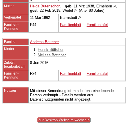
Mutter
Helga Butenschön
,
geb.
11 Mrz 1938, Elmshorn
,
gest.
22 Feb 2019, Wedel
(Alter 80 Jahre)
Verheiratet
11 Mai 1962
Barmstedt
Familien-
F44
Familienblatt
|
Familientafel
Kennung
Familie
Andreas Böttcher
Kinder
1.
Henrik Böttcher
2.
Melissa Böttcher
Zuletzt
8 Jun 2016
bearbeitet am
Familien-
F24
Familienblatt
|
Familientafel
Kennung
Notizen
Mit dieser Bemerkung ist mindestens eine lebende
Person verknüpft - Details werden aus
Datenschutzgründen nicht angezeigt.
Zur Desktop-Webseite wechseln