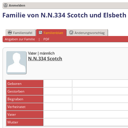
Anmelden
Familie von N.N.334 Scotch und Elsbet
Familientafel
Familienblatt
Änderungsvorschlag
Angaben zur Familie
|
PDF
Vater | männlich
N.N.334 Scotch
Geboren
Gestorben
Begraben
Verheiratet
Vater
Mutter