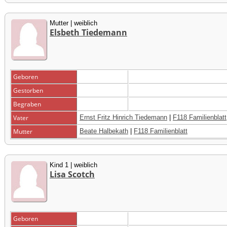
Mutter | weiblich
Elsbeth Tiedemann
Geboren
Gestorben
Begraben
Vater
Ernst Fritz Hinrich Tiedemann
|
F118 Familienblatt
Mutter
Beate Halbekath
|
F118 Familienblatt
Kind 1 | weiblich
Lisa Scotch
Geboren