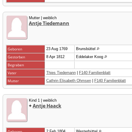
Mutter | weiblich
Antje Tiedemann
Geboren
23 Aug 1769
Brunsbüttel
Gestorben
8 Apr 1812
Eddelaker Koog
Begraben
Vater
Thies Tiedemann
|
F140 Familienblatt
Mutter
Cathrin Elisabeth Ohmsen
|
F140 Familienblatt
Kind 1 | weiblich
+
Antje Haack
Geboren
2 Feb 1804
Westerbüttel