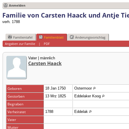
Anmelden
Familie von Carsten Haack und Antje T
verh. 1788
Familientafel
Familienblatt
Änderungsvorschlag
Angaben zur Familie
|
PDF
Vater | männlich
Carsten Haack
Geboren
18 Jan 1750
Ostermoor
Gestorben
13 Mrz 1825
Eddelaker Koog
Begraben
Verheiratet
1788
Eddelak
Vater
Mutter