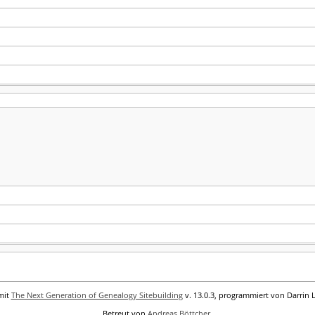
mit
The Next Generation of Genealogy Sitebuilding
v. 13.0.3, programmiert von Darrin 
Betreut von
Andreas Böttcher
.