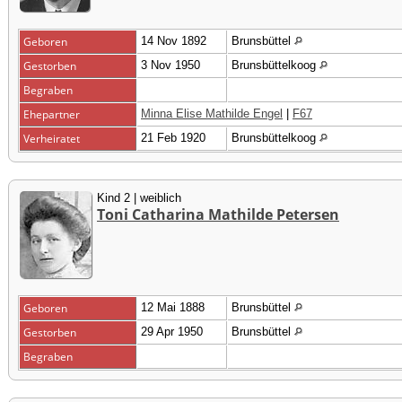
Geboren
14 Nov 1892
Brunsbüttel
Gestorben
3 Nov 1950
Brunsbüttelkoog
Begraben
Ehepartner
Minna Elise Mathilde Engel
|
F67
Verheiratet
21 Feb 1920
Brunsbüttelkoog
Kind 2 | weiblich
Toni Catharina Mathilde Petersen
Geboren
12 Mai 1888
Brunsbüttel
Gestorben
29 Apr 1950
Brunsbüttel
Begraben