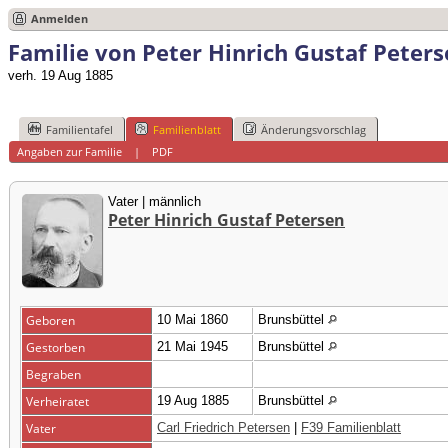
Anmelden
Familie von Peter Hinrich Gustaf Peter
verh. 19 Aug 1885
Familientafel
Familienblatt
Änderungsvorschlag
Angaben zur Familie
|
PDF
Vater | männlich
Peter Hinrich Gustaf Petersen
Geboren
10 Mai 1860
Brunsbüttel
Gestorben
21 Mai 1945
Brunsbüttel
Begraben
Verheiratet
19 Aug 1885
Brunsbüttel
Vater
Carl Friedrich Petersen
|
F39 Familienblatt