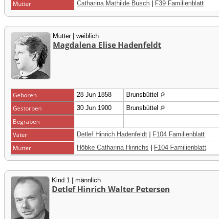
Mutter
Catharina Mathilde Busch
|
F39 Familienblatt
Mutter | weiblich
Magdalena Elise Hadenfeldt
Geboren
28 Jun 1858
Brunsbüttel
Gestorben
30 Jun 1900
Brunsbüttel
Begraben
Vater
Detlef Hinrich Hadenfeldt
|
F104 Familienblatt
Mutter
Höbke Catharina Hinrichs
|
F104 Familienblatt
Kind 1 | männlich
Detlef Hinrich Walter Petersen