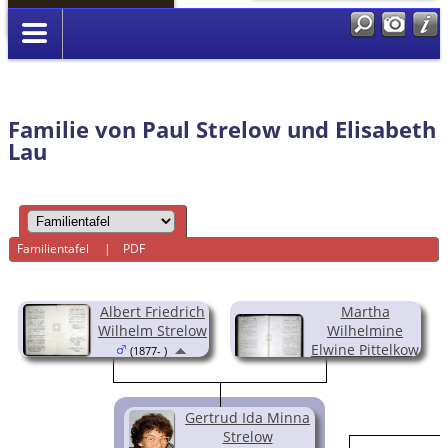
Anmelden
Familie von Paul Strelow und Elisabeth
Lau
Familientafel
|
PDF
Albert Friedrich
Martha
Wilhelm Strelow
Wilhelmine
Elwine Pittelkow
(1877- )
(1882-1955)
Gertrud Ida Minna
Strelow