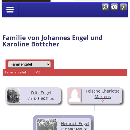
Anmelden
Familie von Johannes Engel und
Karoline Böttcher
Familientafel
|
PDF
Telsche Charlotte
Fritz Engel
Martens
(1843-1927)
Heinrich Engel
(1869-1960)