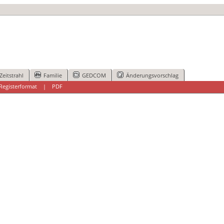
Zeitstrahl
Familie
GEDCOM
Änderungsvorschlag
Registerformat
|
PDF