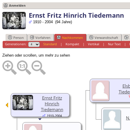
Anmelden
Ernst Fritz Hinrich Tiedemann
1910 - 2004 (94 Jahre)
Person
Vorfahren
Nachkommen
Verwandtschaft
Generationen:
Standard
|
Kompakt
|
Vertikal
|
Nur Text
|
Ziehen oder scrollen, um mehr zu sehen
Els
Tied
Ernst Fritz
Hinrich
Tiedemann
1910-2004
N