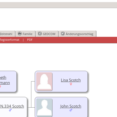
Zeitstrahl
Familie
GEDCOM
Änderungsvorschlag
Registerformat
|
PDF
beth
Lisa Scotch
emann
.N.334 Scotch
John Scotch