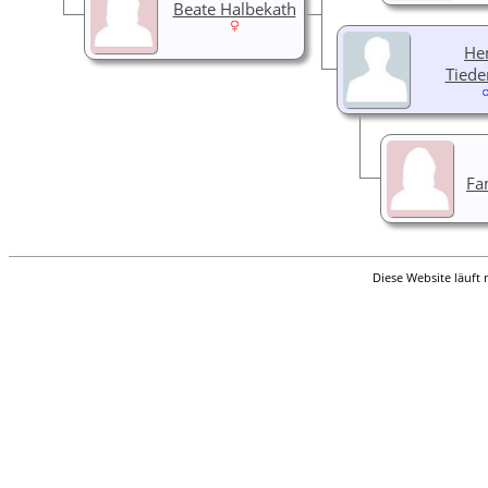
Beate Halbekath
He
Tied
Fa
Diese Website läuft 