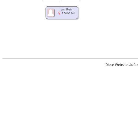
von Rein
1748-1748
Diese Website läuft 