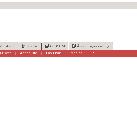
Zeitstrahl
Familie
GEDCOM
Änderungsvorschlag
ur Text
|
Ahnenliste
|
Fan Chart
|
Medien
|
PDF