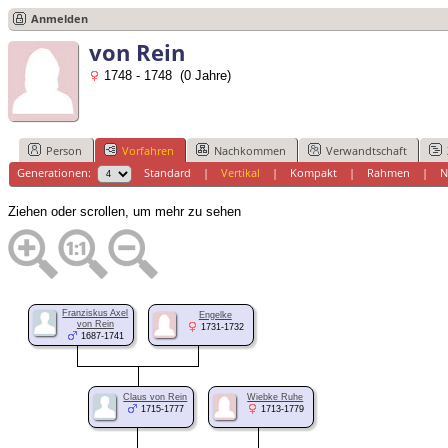
Anmelden
von Rein
1748 - 1748 (0 Jahre)
Person
Vorfahren
Nachkommen
Verwandtschaft
Generationen:
Standard
|
Vertikal
|
Kompakt
|
Rahmen
|
N
Ziehen oder scrollen, um mehr zu sehen
Franziskus Axel
Engelke
von Rein
1731-1732
1687-1741
Claus von Rein
Wiebke Ruhe
1715-1777
1713-1779