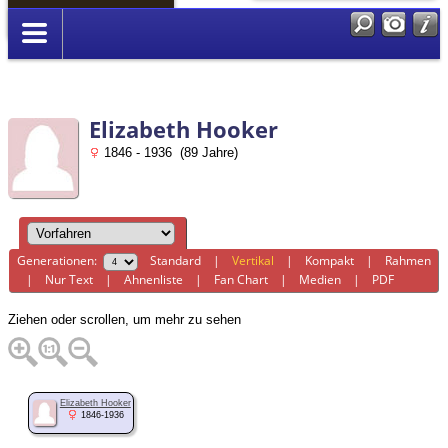
Anmelden
Elizabeth Hooker
1846 - 1936 (89 Jahre)
Generationen:
Standard
|
Vertikal
|
Kompakt
|
Rahmen
|
Nur Text
|
Ahnenliste
|
Fan Chart
|
Medien
|
PDF
Ziehen oder scrollen, um mehr zu sehen
Elizabeth Hooker
1846-1936