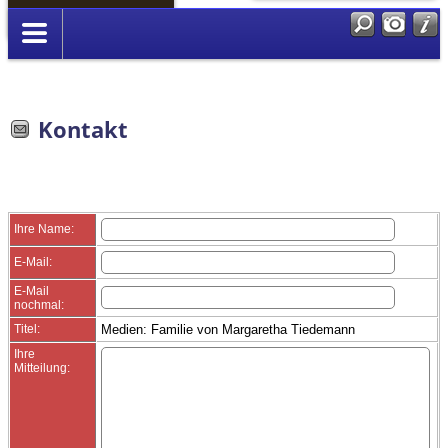
Anmelden
Kontakt
Ihre Name:
E-Mail:
E-Mail
nochmal:
Titel:
Medien: Familie von Margaretha Tiedemann
Ihre
Mitteilung: