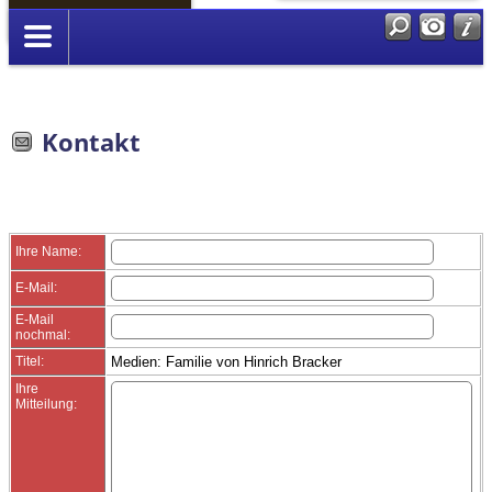
Anmelden
Kontakt
Ihre Name:
E-Mail:
E-Mail
nochmal:
Titel:
Medien: Familie von Hinrich Bracker
Ihre
Mitteilung: