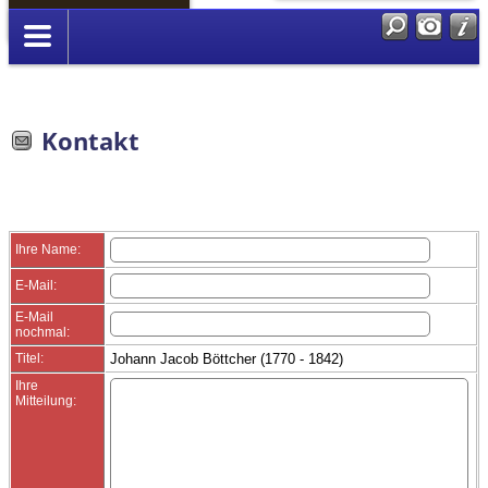
Anmelden
Kontakt
Ihre Name:
E-Mail:
E-Mail
nochmal:
Titel:
Johann Jacob Böttcher (1770 - 1842)
Ihre
Mitteilung: