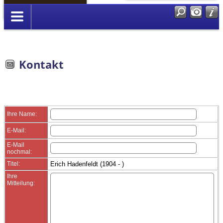
Anmelden
Kontakt
Ihre Name:
E-Mail:
E-Mail
nochmal:
Titel:
Erich Hadenfeldt (1904 - )
Ihre
Mitteilung: