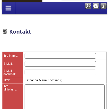
Anmelden
Kontakt
Ihre Name:
E-Mail:
E-Mail
nochmal:
Titel:
Catharina Marie Cordsen ()
Ihre
Mitteilung: