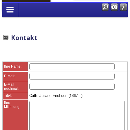
Anmelden
Kontakt
Ihre Name:
E-Mail:
E-Mail
nochmal:
Titel:
Cath. Juliane Erichsen (1867 - )
Ihre
Mitteilung: