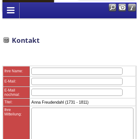
Anmelden
Kontakt
Ihre Name:
E-Mail:
E-Mail
nochmal:
Titel:
Anna Freudendahl (1731 - 1811)
Ihre
Mitteilung: