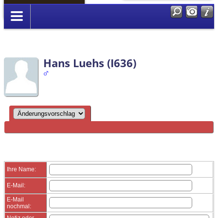
Anmelden
Hans Luehs (I636)
Ihre Name:
E-Mail:
E-Mail
nochmal:
Notiz oder