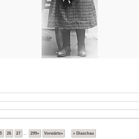
5
26
27
...
299»
Vorwärts»
» Diaschau