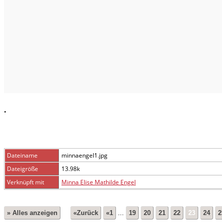
.
Dateiname
minnaengel1.jpg
Dateigröße
13.98k
Verknüpft mit
Minna Elise Mathilde Engel
» Alles anzeigen
«Zurück
«1
...
19
20
21
22
23
24
2