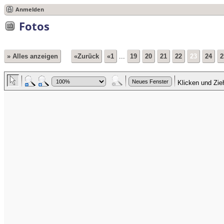
Anmelden
Fotos
» Alles anzeigen
«Zurück
«1
...
19
20
21
22
23
24
2