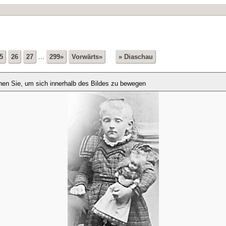
5
26
27
...
299»
Vorwärts»
» Diaschau