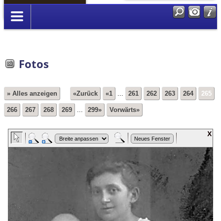
Anmelden
Fotos
» Alles anzeigen
«Zurück
«1
...
261
262
263
264
265
266
267
268
269
...
299»
Vorwärts»