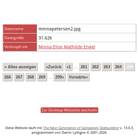
minnapetersen2.jpg
Dateiname
31.62k
Dateigröße
Minna Elise Mathilde Engel
Verknüpft mit
» Alles anzeigen
«Zurück
«1
...
261
262
263
264
265
266
267
268
269
...
299»
Vorwärts»
Zur Desktop-Webseite wechseln
Diese Website läuft mit
The Next Generation of Genealogy Sitebuilding
v. 13.0.3,
programmiert von Darrin Lythgoe © 2001-2026.