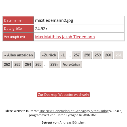
maxtiedemann2.jpg
Dateiname
24.92k
Dateigröße
Max Matthias Jakob Tiedemann
Verknüpft mit
» Alles anzeigen
«Zurück
«1
...
257
258
259
260
261
262
263
264
265
...
299»
Vorwärts»
Zur Desktop-Webseite wechseln
Diese Website läuft mit
The Next Generation of Genealogy Sitebuilding
v. 13.0.3,
programmiert von Darrin Lythgoe © 2001-2026.
Betreut von
Andreas Böttcher
.