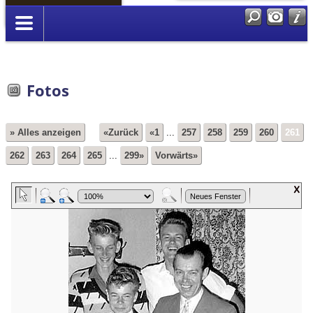
Anmelden
Fotos
» Alles anzeigen
«Zurück
«1
...
257
258
259
260
261
262
263
264
265
...
299»
Vorwärts»