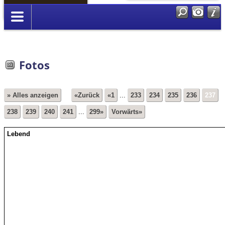
Anmelden
Fotos
» Alles anzeigen
«Zurück
«1
...
233
234
235
236
237
238
239
240
241
...
299»
Vorwärts»
Lebend