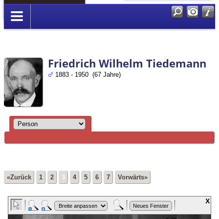
Anmelden
Friedrich Wilhelm Tiedemann
1883 - 1950 (67 Jahre)
«Zurück
1
2
3
4
5
6
7
Vorwärts»