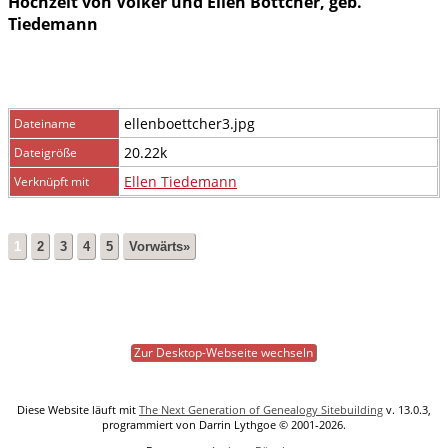
Hochzeit von Volker und Ellen Böttcher, geb.
Tiedemann
ellenboettcher3.jpg
Dateiname
20.22k
Dateigröße
Ellen Tiedemann
Verknüpft mit
1
2
3
4
5
Vorwärts»
Zur Desktop-Webseite wechseln
Diese Website läuft mit
The Next Generation of Genealogy Sitebuilding
v. 13.0.3,
programmiert von Darrin Lythgoe © 2001-2026.