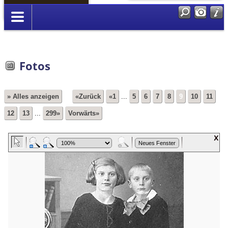
Anmelden
Fotos
» Alles anzeigen
«Zurück
«1
...
5
6
7
8
9
10
11
12
13
...
299»
Vorwärts»