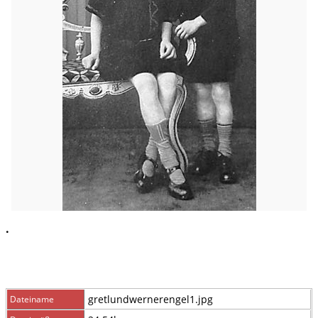
.
gretlundwernerengel1.jpg
Dateiname