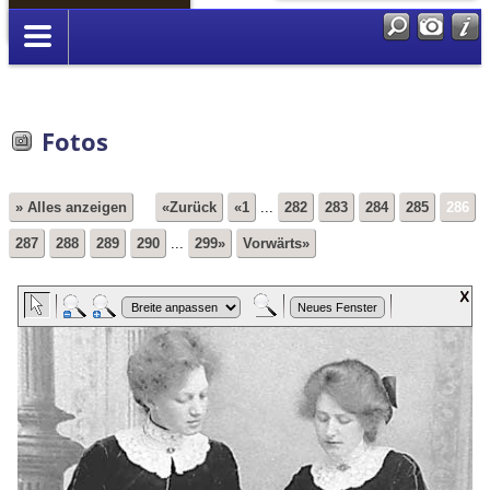
Anmelden
Fotos
» Alles anzeigen
«Zurück
«1
...
282
283
284
285
286
287
288
289
290
...
299»
Vorwärts»