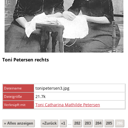
Toni Petersen rechts
tonipetersen3.jpg
Dateiname
21.7k
Dateigröße
Toni Catharina Mathilde Petersen
Verknüpft mit
» Alles anzeigen
«Zurück
«1
...
282
283
284
285
286