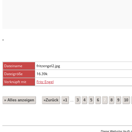
.
Dateiname
fritzengel2.jpg
Dateigröße
16.39k
Verknüpft mit
Fritz Engel
» Alles anzeigen
«Zurück
«1
...
3
4
5
6
7
8
9
10
Diese Website läuft 