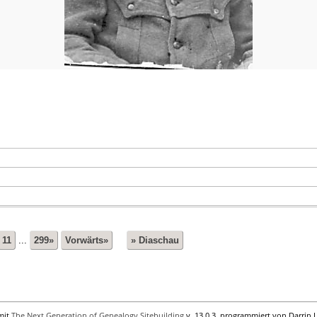
11
...
299»
Vorwärts»
» Diaschau
mit
The Next Generation of Genealogy Sitebuilding
v. 13.0.3, programmiert von Darrin 