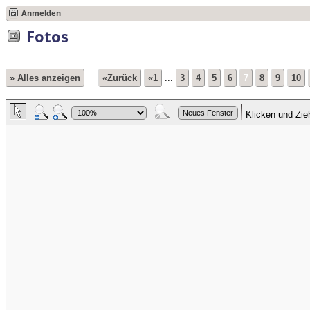
Anmelden
Fotos
» Alles anzeigen
«Zurück
«1
...
3
4
5
6
7
8
9
10