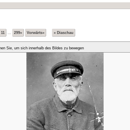
11
...
299»
Vorwärts»
» Diaschau