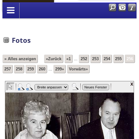
Anmelden
Fotos
» Alles anzeigen
«Zurück
«1
...
252
253
254
255
256
257
258
259
260
...
299»
Vorwärts»