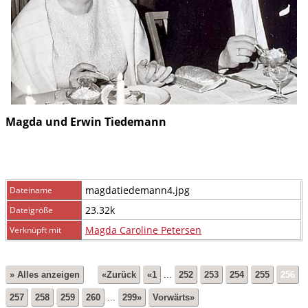
Magda und Erwin Tiedemann
magdatiedemann4.jpg
Dateiname
23.32k
Dateigröße
Magda Caroline Petersen
Verknüpft mit
» Alles anzeigen
«Zurück
«1
...
252
253
254
255
256
257
258
259
260
...
299»
Vorwärts»