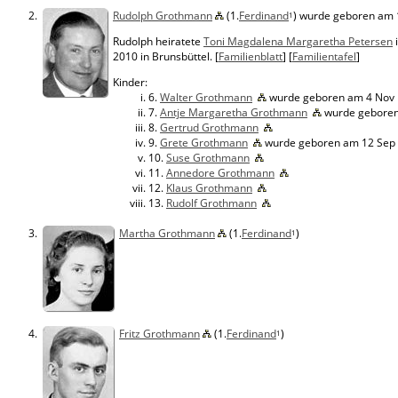
2.
Rudolph Grothmann
(1.
Ferdinand
) wurde geboren am 1
1
Rudolph heiratete
Toni Magdalena Margaretha Petersen
i
2010 in Brunsbüttel. [
Familienblatt
] [
Familientafel
]
Kinder:
6.
Walter Grothmann
wurde geboren am 4 Nov 1
7.
Antje Margaretha Grothmann
wurde geboren
8.
Gertrud Grothmann
9.
Grete Grothmann
wurde geboren am 12 Sep 
10.
Suse Grothmann
11.
Annedore Grothmann
12.
Klaus Grothmann
13.
Rudolf Grothmann
3.
Martha Grothmann
(1.
Ferdinand
)
1
4.
Fritz Grothmann
(1.
Ferdinand
)
1