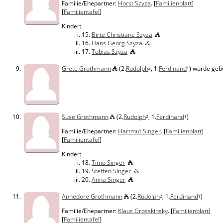
Familie/Ehepartner:
Horst Szyza
. [
Familienblatt
]
[
Familientafel
]
Kinder:
15.
Birte Christiane Szyza
16.
Hans Georg Szyza
17.
Tobias Szyza
9.
Grete Grothmann
(2.
Rudolph
, 1.
Ferdinand
) wurde geb
2
1
10.
Suse Grothmann
(2.
Rudolph
, 1.
Ferdinand
)
2
1
Familie/Ehepartner:
Hartmut Singer
. [
Familienblatt
]
[
Familientafel
]
Kinder:
18.
Timo Singer
19.
Steffen Singer
20.
Anna Singer
11.
Annedore Grothmann
(2.
Rudolph
, 1.
Ferdinand
)
2
1
Familie/Ehepartner:
Klaus Grosskinsky
. [
Familienblatt
]
[
Familientafel
]