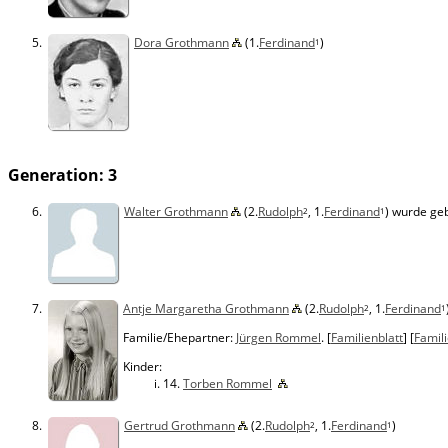
5.
Dora Grothmann
(1.
Ferdinand
)
1
Generation: 3
6.
Walter Grothmann
(2.
Rudolph
, 1.
Ferdinand
) wurde ge
2
1
7.
Antje Margaretha Grothmann
(2.
Rudolph
, 1.
Ferdinand
2
1
Familie/Ehepartner:
Jürgen Rommel
. [
Familienblatt
] [
Famili
Kinder:
14.
Torben Rommel
8.
Gertrud Grothmann
(2.
Rudolph
, 1.
Ferdinand
)
2
1