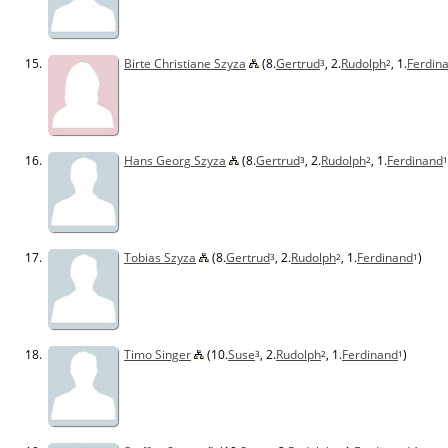
15.
Birte Christiane Szyza
(8.
Gertrud
, 2.
Rudolph
, 1.
Ferdin
3
2
16.
Hans Georg Szyza
(8.
Gertrud
, 2.
Rudolph
, 1.
Ferdinand
3
2
1
17.
Tobias Szyza
(8.
Gertrud
, 2.
Rudolph
, 1.
Ferdinand
)
3
2
1
18.
Timo Singer
(10.
Suse
, 2.
Rudolph
, 1.
Ferdinand
)
3
2
1