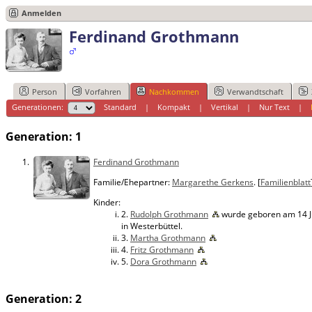
Anmelden
Ferdinand Grothmann
Person
Vorfahren
Nachkommen
Verwandtschaft
Generationen:
Standard
|
Kompakt
|
Vertikal
|
Nur Text
|
Generation: 1
1.
Ferdinand Grothmann
Familie/Ehepartner:
Margarethe Gerkens
. [
Familienblatt
Kinder:
2.
Rudolph Grothmann
wurde geboren am 14 Ju
in Westerbüttel.
3.
Martha Grothmann
4.
Fritz Grothmann
5.
Dora Grothmann
Generation: 2