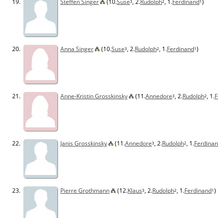
19.
Steffen Singer
(10.
Suse
, 2.
Rudolph
, 1.
Ferdinand
)
3
2
1
20.
Anna Singer
(10.
Suse
, 2.
Rudolph
, 1.
Ferdinand
)
3
2
1
21.
Anne-Kristin Grosskinsky
(11.
Annedore
, 2.
Rudolph
, 1.
F
3
2
22.
Janis Grosskinsky
(11.
Annedore
, 2.
Rudolph
, 1.
Ferdina
3
2
23.
Pierre Grothmann
(12.
Klaus
, 2.
Rudolph
, 1.
Ferdinand
)
3
2
1