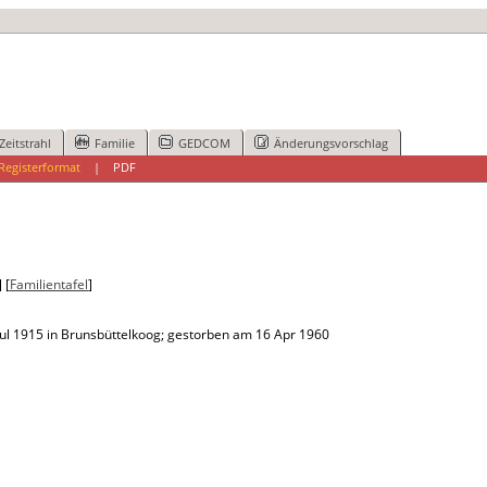
Zeitstrahl
Familie
GEDCOM
Änderungsvorschlag
Registerformat
|
PDF
] [
Familientafel
]
l 1915 in Brunsbüttelkoog; gestorben am 16 Apr 1960