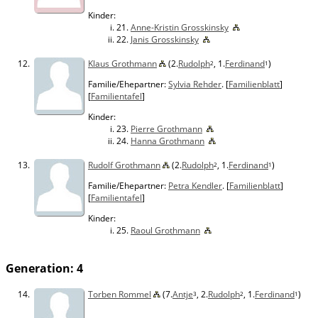
Kinder:
21.
Anne-Kristin Grosskinsky
22.
Janis Grosskinsky
12.
Klaus Grothmann
(2.
Rudolph
, 1.
Ferdinand
)
2
1
Familie/Ehepartner:
Sylvia Rehder
. [
Familienblatt
]
[
Familientafel
]
Kinder:
23.
Pierre Grothmann
24.
Hanna Grothmann
13.
Rudolf Grothmann
(2.
Rudolph
, 1.
Ferdinand
)
2
1
Familie/Ehepartner:
Petra Kendler
. [
Familienblatt
]
[
Familientafel
]
Kinder:
25.
Raoul Grothmann
Generation: 4
14.
Torben Rommel
(7.
Antje
, 2.
Rudolph
, 1.
Ferdinand
)
3
2
1