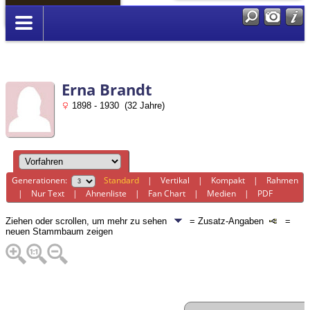
Anmelden
Erna Brandt
1898 - 1930 (32 Jahre)
Generationen:
Standard
|
Vertikal
|
Kompakt
|
Rahmen
|
Nur Text
|
Ahnenliste
|
Fan Chart
|
Medien
|
PDF
Ziehen oder scrollen, um mehr zu sehen
= Zusatz-Angaben
=
neuen Stammbaum zeigen