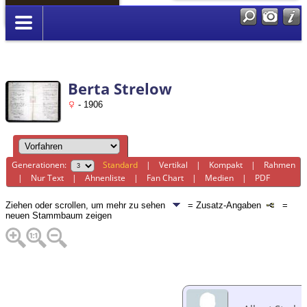
Anmelden
Berta Strelow
- 1906
Generationen:
Standard
|
Vertikal
|
Kompakt
|
Rahmen
|
Nur Text
|
Ahnenliste
|
Fan Chart
|
Medien
|
PDF
Ziehen oder scrollen, um mehr zu sehen
= Zusatz-Angaben
=
neuen Stammbaum zeigen