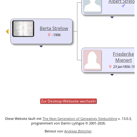
Albert Strelo
Berta Strelow
-1906
Friederike
Mienert
23 Jan1856-193
Zur Desktop-Webseite wechseln
Diese Website läuft mit
The Next Generation of Genealogy Sitebuilding
v. 13.0.3,
programmiert von Darrin Lythgoe © 2001-2026.
Betreut von
Andreas Böttcher
.