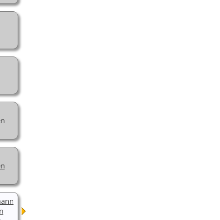
en
en
mann
n