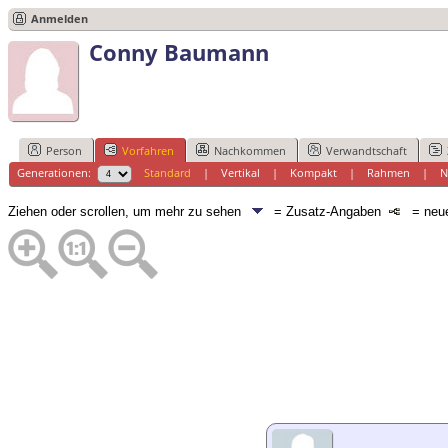
Anmelden
Conny Baumann
Person
Vorfahren
Nachkommen
Verwandtschaft
Generationen:
Standard
|
Vertikal
|
Kompakt
|
Rahmen
|
N
Ziehen oder scrollen, um mehr zu sehen
= Zusatz-Angaben
= neue