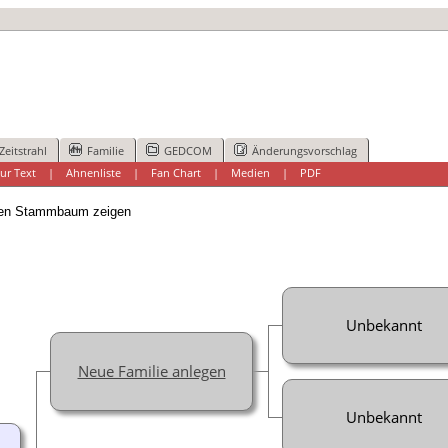
Zeitstrahl
Familie
GEDCOM
Änderungsvorschlag
ur Text
|
Ahnenliste
|
Fan Chart
|
Medien
|
PDF
n Stammbaum zeigen
Unbekannt
Neue Familie anlegen
Unbekannt