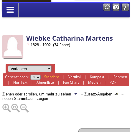
Anmelden
Wiebke Catharina Martens
1828 - 1902 (74 Jahre)
Generationen:
Standard
|
Vertikal
|
Kompakt
|
Rahmen
|
Nur Text
|
Ahnenliste
|
Fan Chart
|
Medien
|
PDF
Ziehen oder scrollen, um mehr zu sehen
= Zusatz-Angaben
=
neuen Stammbaum zeigen