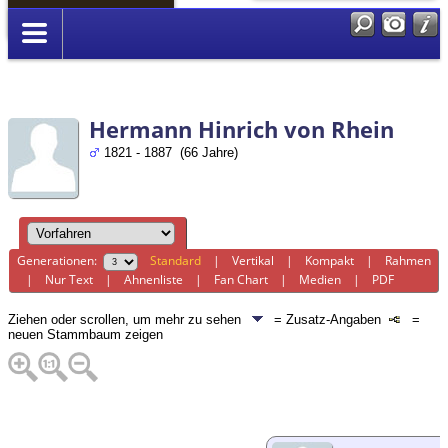
Anmelden
Hermann Hinrich von Rhein
1821 - 1887 (66 Jahre)
Generationen:
Standard
|
Vertikal
|
Kompakt
|
Rahmen
|
Nur Text
|
Ahnenliste
|
Fan Chart
|
Medien
|
PDF
Ziehen oder scrollen, um mehr zu sehen
= Zusatz-Angaben
=
neuen Stammbaum zeigen