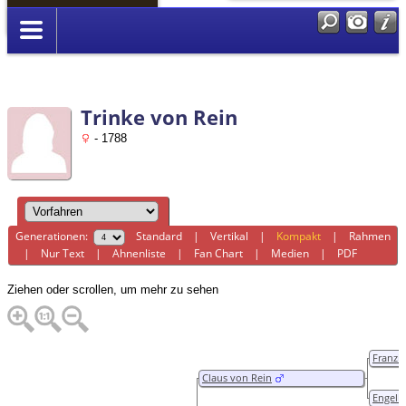
Anmelden
Trinke von Rein
- 1788
Generationen:
Standard
|
Vertikal
|
Kompakt
|
Rahmen
|
Nur Text
|
Ahnenliste
|
Fan Chart
|
Medien
|
PDF
Ziehen oder scrollen, um mehr zu sehen
Franzi
Claus von Rein
Engelk