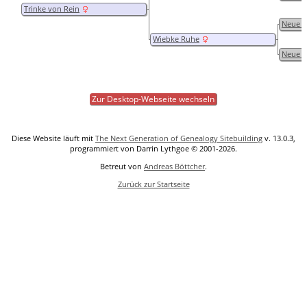
Trinke von Rein
Neue F
Wiebke Ruhe
Neue F
Zur Desktop-Webseite wechseln
Diese Website läuft mit
The Next Generation of Genealogy Sitebuilding
v. 13.0.3,
programmiert von Darrin Lythgoe © 2001-2026.
Betreut von
Andreas Böttcher
.
Zurück zur Startseite