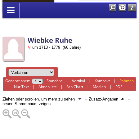
Anmelden
Wiebke Ruhe
um 1713 - 1779 (66 Jahre)
Generationen:
Standard
|
Vertikal
|
Kompakt
|
Rahmen
|
Nur Text
|
Ahnenliste
|
Fan Chart
|
Medien
|
PDF
Ziehen oder scrollen, um mehr zu sehen
= Zusatz-Angaben
=
neuen Stammbaum zeigen