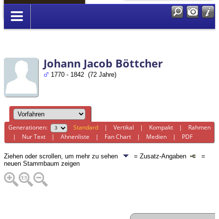
Anmelden
Johann Jacob Böttcher
1770 - 1842 (72 Jahre)
Generationen:
Standard
|
Vertikal
|
Kompakt
|
Rahmen
|
Nur Text
|
Ahnenliste
|
Fan Chart
|
Medien
|
PDF
Ziehen oder scrollen, um mehr zu sehen
= Zusatz-Angaben
=
neuen Stammbaum zeigen