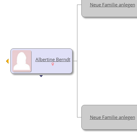
Neue Familie anlegen
Albertine Berndt
Neue Familie anlegen