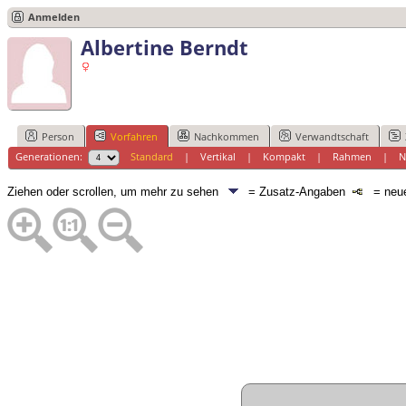
Anmelden
Albertine Berndt
Person
Vorfahren
Nachkommen
Verwandtschaft
Generationen:
Standard
|
Vertikal
|
Kompakt
|
Rahmen
|
N
Ziehen oder scrollen, um mehr zu sehen
= Zusatz-Angaben
= neue