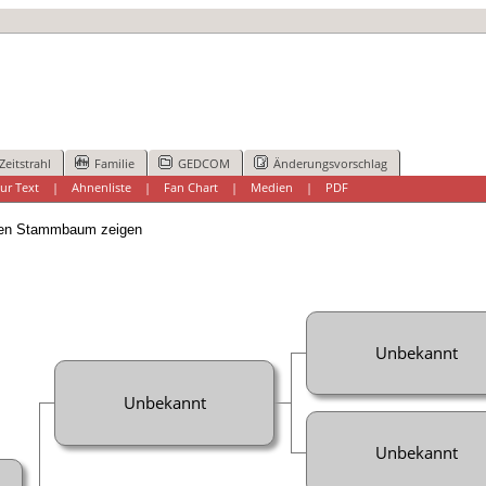
Zeitstrahl
Familie
GEDCOM
Änderungsvorschlag
ur Text
|
Ahnenliste
|
Fan Chart
|
Medien
|
PDF
n Stammbaum zeigen
Unbekannt
Unbekannt
Unbekannt