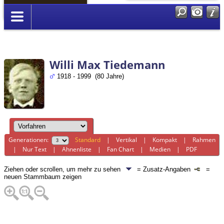
Anmelden
Willi Max Tiedemann
1918 - 1999 (80 Jahre)
Generationen:
Standard
|
Vertikal
|
Kompakt
|
Rahmen
|
Nur Text
|
Ahnenliste
|
Fan Chart
|
Medien
|
PDF
Ziehen oder scrollen, um mehr zu sehen
= Zusatz-Angaben
=
neuen Stammbaum zeigen