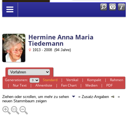
Anmelden
Hermine Anna Maria
Tiedemann
1913 - 2008 (94 Jahre)
Generationen:
Standard
|
Vertikal
|
Kompakt
|
Rahmen
|
Nur Text
|
Ahnenliste
|
Fan Chart
|
Medien
|
PDF
Ziehen oder scrollen, um mehr zu sehen
= Zusatz-Angaben
=
neuen Stammbaum zeigen