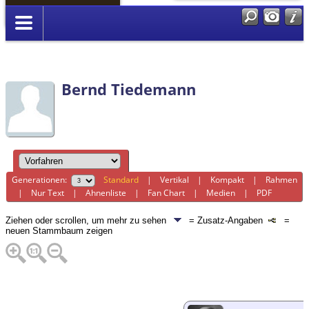
Anmelden
Bernd Tiedemann
Generationen:
Standard
|
Vertikal
|
Kompakt
|
Rahmen
|
Nur Text
|
Ahnenliste
|
Fan Chart
|
Medien
|
PDF
Ziehen oder scrollen, um mehr zu sehen
= Zusatz-Angaben
=
neuen Stammbaum zeigen