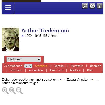
Anmelden
Arthur Tiedemann
1909 - 1945 (35 Jahre)
Generationen:
Standard
|
Vertikal
|
Kompakt
|
Rahmen
|
Nur Text
|
Ahnenliste
|
Fan Chart
|
Medien
|
PDF
Ziehen oder scrollen, um mehr zu sehen
= Zusatz-Angaben
=
neuen Stammbaum zeigen