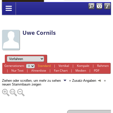
Anmelden
Uwe Cornils
Generationen:
Standard
|
Vertikal
|
Kompakt
|
Rahmen
|
Nur Text
|
Ahnenliste
|
Fan Chart
|
Medien
|
PDF
Ziehen oder scrollen, um mehr zu sehen
= Zusatz-Angaben
=
neuen Stammbaum zeigen