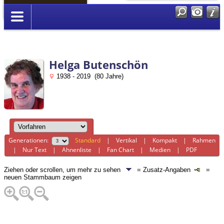
Anmelden
Helga Butenschön
1938 - 2019 (80 Jahre)
Generationen:
Standard
|
Vertikal
|
Kompakt
|
Rahmen
|
Nur Text
|
Ahnenliste
|
Fan Chart
|
Medien
|
PDF
Ziehen oder scrollen, um mehr zu sehen
= Zusatz-Angaben
=
neuen Stammbaum zeigen