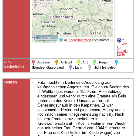
200 km
=
©
OpenStreetMap
contributors.
Link
zu
Google
Earth
Pin-
: Adresse
: Ortsteil
: Ort
: Region
:
Bedeutungen
(Bundes-)Staat/-Land
: Land
: Nicht festgelegt
Notizen
Fritz machte in Berlin eine Ausbildung zum
kaufmännischen Angestellten. Gleich zu Beginn des
II. Weltkrieges wurde er 1939 zum Polenfeldzug
eingezogen und verlor durch eine Granate ein Bein
(unterhalb des Knies). Danach war er auf
Genesungsurlaub in den Karpathen. Er war
passionierter Reiter und ging seinem Hobby auch
noch nach seiner Kriegsverletzung nach (!). Nach
seinem Fronteinsatz arbeitete er im
Kreiswehrersatzamt in Köslin, wohin er von Wieck
aus mit seiner Frau Gertrud zog. 1944 flüchtete er
mit Frau und Kind Volker (im Kinderwagen) von