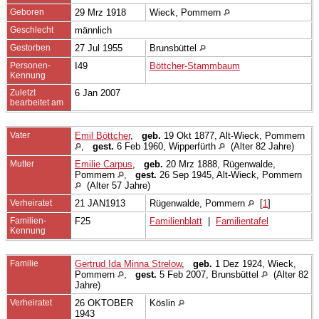
Geboren
29 Mrz 1918
Wieck, Pommern
Geschlecht
männlich
Gestorben
27 Jul 1955
Brunsbüttel
Personen-
I49
Böttcher-Stammbaum
Kennung
Zuletzt
6 Jan 2007
bearbeitet am
Vater
Emil Böttcher
,
geb.
19 Okt 1877, Alt-Wieck, Pommern
,
gest.
6 Feb 1960, Wipperfürth
(Alter 82 Jahre)
Mutter
Emilie Carpus
,
geb.
20 Mrz 1888, Rügenwalde,
Pommern
,
gest.
26 Sep 1945, Alt-Wieck, Pommern
(Alter 57 Jahre)
Verheiratet
21 JAN1913
Rügenwalde, Pommern
[
1
]
Familien-
F25
Familienblatt
|
Familientafel
Kennung
Familie
Gertrud Ida Minna Strelow
,
geb.
1 Dez 1924, Wieck,
Pommern
,
gest.
5 Feb 2007, Brunsbüttel
(Alter 82
Jahre)
Verheiratet
26 OKTOBER
Köslin
1943