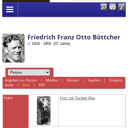
Anmelden
Friedrich Franz Otto Böttcher
1918 - 1955 (37 Jahre)
Angaben zur Person
|
Medien
|
Notizen
|
Quellen
|
Ereignis-
Karte
|
Alles
|
PDF
Fotos
Fritz mit Tochter Rita