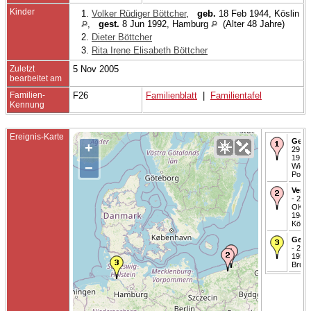
Kinder
1.
Volker Rüdiger Böttcher
,
geb.
18 Feb 1944, Köslin
,
gest.
8 Jun 1992, Hamburg
(Alter 48 Jahre)
2.
Dieter Böttcher
3.
Rita Irene Elisabeth Böttcher
Zuletzt
5 Nov 2005
bearbeitet am
Familien-
F26
Familienblatt
|
Familientafel
Kennung
Ereignis-Karte
Gebo
+
29 M
1918 
−
Wieck
Pomm
Verhe
- 26
OKT
1943 
Kösli
Gest
- 27 J
1955 
Bruns