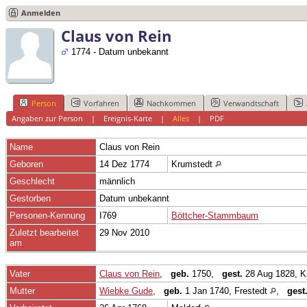
Anmelden
Claus von Rein
1774 - Datum unbekannt
Person
Vorfahren
Nachkommen
Verwandtschaft
Angaben zur Person
|
Ereignis-Karte
|
Alles
|
PDF
Name
Claus
von Rein
Geboren
14 Dez 1774
Krumstedt
Geschlecht
männlich
Gestorben
Datum unbekannt
Personen-Kennung
I769
Böttcher-Stammbaum
Zuletzt bearbeitet
29 Nov 2010
am
Vater
Claus von Rein
,
geb.
1750,
gest.
28 Aug 1828, 
Mutter
Wiebke Gude
,
geb.
1 Jan 1740, Frestedt
,
gest