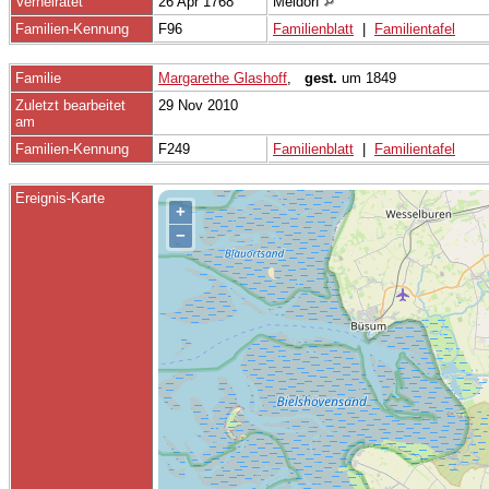
Verheiratet
26 Apr 1768
Meldorf
Familien-Kennung
F96
Familienblatt
|
Familientafel
Familie
Margarethe Glashoff
,
gest.
um 1849
Zuletzt bearbeitet
29 Nov 2010
am
Familien-Kennung
F249
Familienblatt
|
Familientafel
Ereignis-Karte
+
−