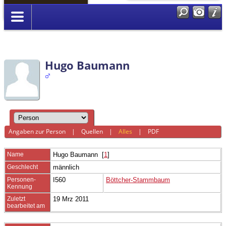
Anmelden
Hugo Baumann
Angaben zur Person
|
Quellen
|
Alles
|
PDF
Name
Hugo
Baumann
[
1
]
Geschlecht
männlich
Personen-
I560
Böttcher-Stammbaum
Kennung
Zuletzt
19 Mrz 2011
bearbeitet am