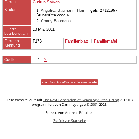
Familie
Gudrun Stöven
Kinder
1.
Angelika Baumann, Horn
,
geb.
2712195?,
Brunsbüttelkoog
2.
Conny Baumann
Zuletzt
18 Mrz 2011
bearbeitet am
Familien-
F173
Familienblatt
|
Familientafel
Kennung
Quellen
[
Y
] .
Zur Desktop-Webseite wechseln
Diese Website läuft mit
The Next Generation of Genealogy Sitebuilding
v. 13.0.3,
programmiert von Darrin Lythgoe © 2001-2026.
Betreut von
Andreas Böttcher
.
Zurück zur Startseite