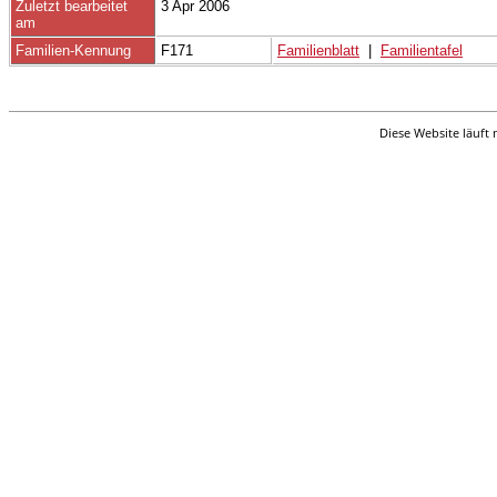
Zuletzt bearbeitet
3 Apr 2006
am
Familien-Kennung
F171
Familienblatt
|
Familientafel
Diese Website läuft 