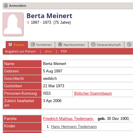
Anmelden
Berta Meinert
1897 - 1973 (75 Jahre)
Person
Vorfahren
Nachkommen
Verwandtschaft
Angaben zur Person
|
Alles
|
PDF
Name
Berta
Meinert
Geboren
5 Aug 1897
Geschlecht
weiblich
Gestorben
21 Mai 1973
Personen-Kennung
I553
Böttcher-Stammbaum
Zuletzt bearbeitet
3 Apr 2006
am
Familie
Friedrich Mathias Tiedemann
,
geb.
30 Dez 1900
Kinder
1.
Hans Hermann Tiedemann