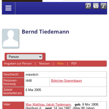
Anmelden
Bernd Tiedemann
Angaben zur Person
|
Notizen
|
Alles
|
PDF
Geschlecht
männlich
Personen-
I448
Böttcher-Stammbaum
Kennung
Zuletzt
6 Mai 2005
bearbeitet am
Vater
Max Matthias Jakob Tiedemann
,
geb.
9 Mrz 1908,
Hamburg
,
gest.
14 Jan 1997 (Alter 88 Jahre)