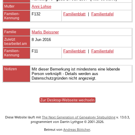
Mutter
Anni Lohse
Familien-
F132
Familienblatt
|
Familientafel
Kennung
Familie
Marlis Beissner
Zuletzt
8 Jun 2016
bearbeitet am
Familien-
F11
Familienblatt
|
Familientafel
Kennung
Notizen
Mit dieser Bemerkung ist mindestens eine lebende
Person verknüpft - Details werden aus
Datenschutzgründen nicht angezeigt.
Zur Desktop-Webseite wechseln
Diese Website läuft mit
The Next Generation of Genealogy Sitebuilding
v. 13.0.3,
programmiert von Darrin Lythgoe © 2001-2026.
Betreut von
Andreas Böttcher
.